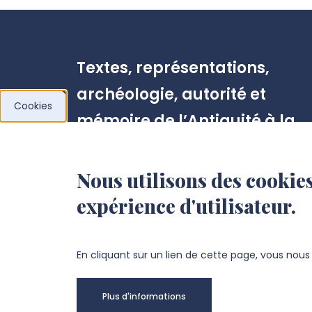
Textes, représentations,
archéologie, autorité et
Cookies
mémoire de l’Antiquité à la
Renaissance (TRAME)
Nous utilisons des cookies
Pôle Citadelle
expérience d'utilisateur.
Bureaux E. 226 et E. 228
10 rue des Français Libres
80080 AMIENS
En cliquant sur un lien de cette page, vous nou
+33 3 64 26 83 44
Plus d'informations