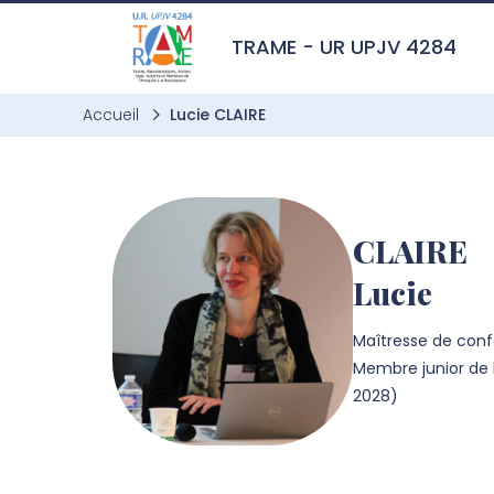
Aller à l’entête de page
Aller au menu principale
Aller au contenu principal
Aller à la recherche
Passer aux cookies
Aller au pied de page
TRAME - UR UPJV 4284
Accueil
Lucie CLAIRE
CLAIRE
Lucie
Maîtresse de confé
Membre junior de l
2028)