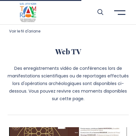
Aller à l’entête de page
Aller au menu principale
Aller au contenu principal
Aller à la recherche
Passer aux cookies
Aller au pied de page
Voir le fil d'ariane
Web TV
Des enregistrements vidéo de conférences lors de
manifestations scientifiques ou de reportages effectués
lors d'opérations archéologiques sont disponibles ci-
dessous. Vous pouvez revivre ces moments disponibles
sur cette page.