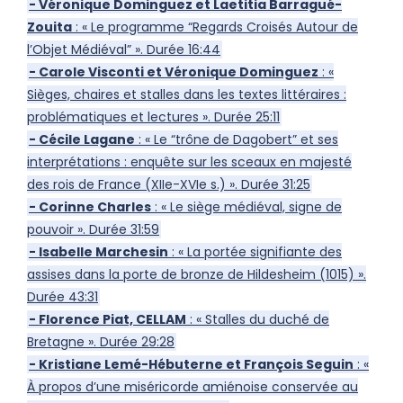
- Véronique Dominguez et Laetitia Barragué-
Zouita
: « Le programme “Regards Croisés Autour de
l’Objet Médiéval” ». Durée 16:44
- Carole Visconti et Véronique Dominguez
: «
Sièges, chaires et stalles dans les textes littéraires :
problématiques et lectures ». Durée 25:11
- Cécile Lagane
: « Le “trône de Dagobert” et ses
interprétations : enquête sur les sceaux en majesté
des rois de France (XIIe-XVIe s.) ». Durée 31:25
- Corinne Charles
: « Le siège médiéval, signe de
pouvoir ». Durée 31:59
- Isabelle Marchesin
: « La portée signifiante des
assises dans la porte de bronze de Hildesheim (1015) ».
Durée 43:31
- Florence Piat, CELLAM
: « Stalles du duché de
Bretagne ». Durée 29:28
- Kristiane Lemé-Hébuterne et François Seguin
: «
À propos d’une miséricorde amiénoise conservée au