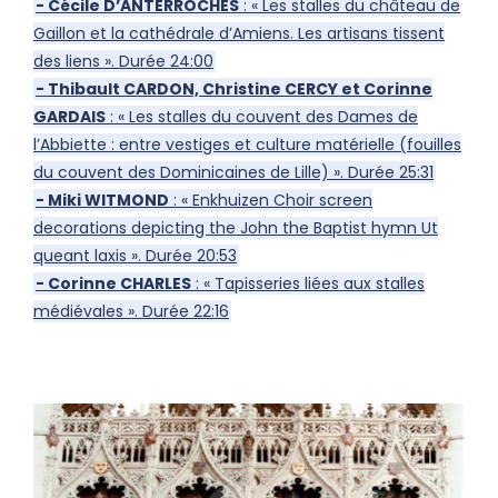
- Cécile D’ANTERROCHES
: « Les stalles du château de
Gaillon et la cathédrale d’Amiens. Les artisans tissent
des liens ». Durée 24:00
- Thibault CARDON, Christine CERCY et Corinne
GARDAIS
: « Les stalles du couvent des Dames de
l’Abbiette : entre vestiges et culture matérielle (fouilles
du couvent des Dominicaines de Lille) ». Durée 25:31
- Miki WITMOND
: « Enkhuizen Choir screen
decorations depicting the John the Baptist hymn Ut
queant laxis ». Durée 20:53
- Corinne CHARLES
: « Tapisseries liées aux stalles
médiévales ». Durée 22:16