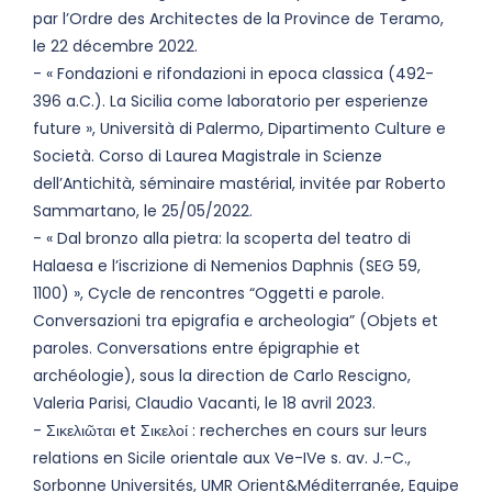
par l’Ordre des Architectes de la Province de Teramo,
le 22 décembre 2022.
- « Fondazioni e rifondazioni in epoca classica (492-
396 a.C.). La Sicilia come laboratorio per esperienze
future », Università di Palermo, Dipartimento Culture e
Società. Corso di Laurea Magistrale in Scienze
dell’Antichità, séminaire mastérial, invitée par Roberto
Sammartano, le 25/05/2022.
- « Dal bronzo alla pietra: la scoperta del teatro di
Halaesa e l’iscrizione di Nemenios Daphnis (SEG 59,
1100) », Cycle de rencontres “Oggetti e parole.
Conversazioni tra epigrafia e archeologia” (Objets et
paroles. Conversations entre épigraphie et
archéologie), sous la direction de Carlo Rescigno,
Valeria Parisi, Claudio Vacanti, le 18 avril 2023.
- Σικελιῶται et Σικελοί : recherches en cours sur leurs
relations en Sicile orientale aux Ve-IVe s. av. J.-C.,
Sorbonne Universités, UMR Orient&Méditerranée, Equipe