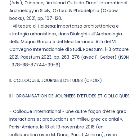
(éds.), Trinacria, ‘An Island Outside Time’. International
Archaelogy in Sicily, Oxford & Philadelphia (Oxbow
books), 2021, pp. 107-120.
- «Il teatro di Halaesa: importanza architettonica e
strategia urbanistica», dans Dialoghi sull’Archeologia
della Magna Grecia e del Mediterraneo. Atti del VI
Convegno Internazionale di Studi, Paestum, 1-3 ottobre
2021, Paestum 2023, pp. 263-276 (avec F. Gerber) (ISBN
: 978-88-87744-99-6).
II. COLLOQUES, JOURNEES D’ETUDES (CHOIX)
II.1. ORGANISATION DE JOURNEES D’ETUDES ET COLLOQUES
- Colloque international « Une autre façon d’être grec :
interactions et productions en milieu grec colonial »,
Paris-Amiens, le 18 et 19 novembre 2016 (en
collaboration avec M. Dana, Paris I, Anhima), avec