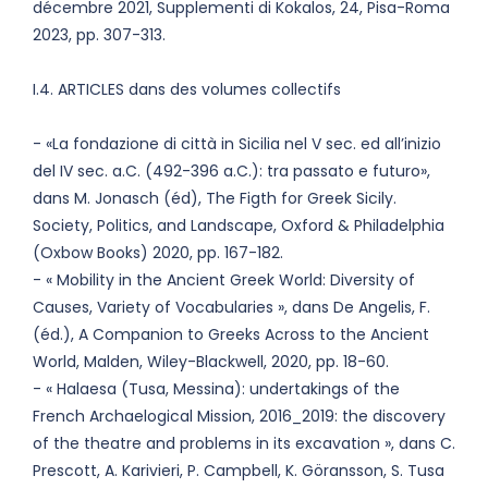
décembre 2021, Supplementi di Kokalos, 24, Pisa-Roma
2023, pp. 307-313.
I.4. ARTICLES dans des volumes collectifs
- «La fondazione di città in Sicilia nel V sec. ed all’inizio
del IV sec. a.C. (492-396 a.C.): tra passato e futuro»,
dans M. Jonasch (éd), The Figth for Greek Sicily.
Society, Politics, and Landscape, Oxford & Philadelphia
(Oxbow Books) 2020, pp. 167-182.
- « Mobility in the Ancient Greek World: Diversity of
Causes, Variety of Vocabularies », dans De Angelis, F.
(éd.), A Companion to Greeks Across to the Ancient
World, Malden, Wiley-Blackwell, 2020, pp. 18-60.
- « Halaesa (Tusa, Messina): undertakings of the
French Archaelogical Mission, 2016_2019: the discovery
of the theatre and problems in its excavation », dans C.
Prescott, A. Karivieri, P. Campbell, K. Göransson, S. Tusa