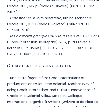
-
Pompilio Bonvicini. Iscrizioni Picene
, Fermo, Andrea Livi
Editore, 2001, 142 p. (avec C. Giovalè) (ISBN : 88-7969-
158-9).
-
Eratosthénes. Il volto della terra
, Urbino, Monacchi
Editore, 2011, p. 47 (avec F. Pallotta) (ISBN : 978-88-
904688-5-8).
-
Les diasporas grecques du VIIIe au IIIe s. av. J.-C.
, Paris,
Dunod (collection Je prépare), 2012, p. 218 (avec C.
Barat et P.-Y. Boillet) (ISBN : 978-2-10-058007-1, EAN :
9782100580071, ISSN : 1965-023X).
I.2. DIRECTION D’OUVRAGES COLLECTIFS
- Une autre façon d’être Grec : interactions et
productions en milieu grec colonial. Another Way of
Being Greek: Interactions and Cultural Innovations of
Greeks in a Colonial Milieu. Actes du Colloque
International organisé à Amiens (Université de Picardie