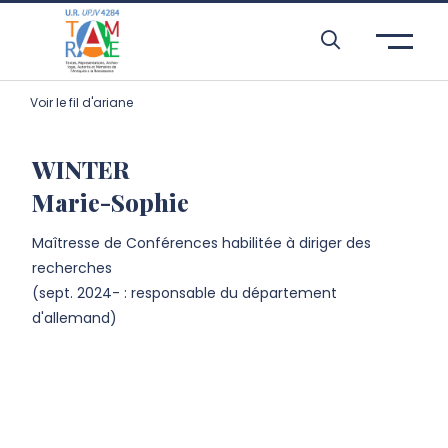
Aller à l’entête de page
Aller au menu principale
Aller au contenu principal
Aller à la recherche
Passer aux cookies
Aller au pied de page
Voir le fil d'ariane
WINTER
Marie-Sophie
Maîtresse de Conférences habilitée à diriger des
recherches
(
sept. 2024
- : responsable du département
d'allemand)