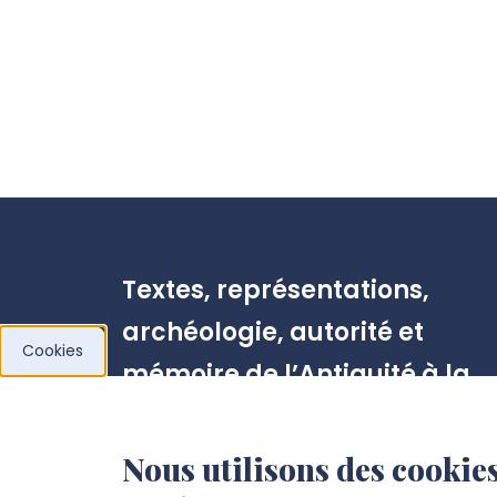
Textes, représentations,
archéologie, autorité et
Cookies
mémoire de l’Antiquité à la
Renaissance (TRAME)
Nous utilisons des cookies
Pôle Citadelle