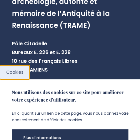
archéologie, autorité et
mémoire de l’Antiquité à la
Renaissance (TRAME)
Pôle Citadelle
Bureaux E. 226 et E. 228
10 rue des Français Libres
80080 AMIENS
Cookies
+33 3 64 26 83 44
Nous utilisons des cookies sur ce site pour améliorer
votre expérience d'utilisateur.
NOUS CONTACTER
En cliquant sur un lien de cette page, vous nous donnez votre
consentement de définir des cookies.
Plus d'informations