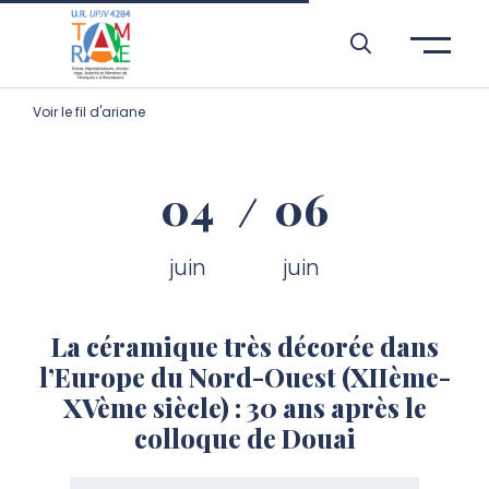
Aller à l’entête de page
Aller au menu principale
Aller au contenu principal
Aller à la recherche
Passer aux cookies
Aller au pied de page
Voir le fil d'ariane
04
06
juin
juin
La céramique très décorée dans
l’Europe du Nord-Ouest (XIIème-
XVème siècle) : 30 ans après le
colloque de Douai