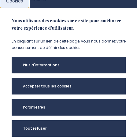
Cookies
+33 3 64 26 83 44
Nous utilisons des cookies sur ce site pour améliorer
votre expérience d'utilisateur.
NOUS CONTACTER
En cliquant sur un lien de cette page, vous nous donnez votre
consentement de définir des cookies.
Plus d'informations
Accepter tous les cookies
Paramètres
TRAME - UR UPJV
Tout refuser
4284 @2024