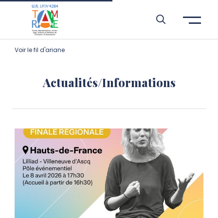
Aller à l’entête de page
Aller au menu principale
Aller au contenu principal
Aller à la recherche
Passer aux cookies
Aller au pied de page
Voir le fil d'ariane
Actualités/Informations